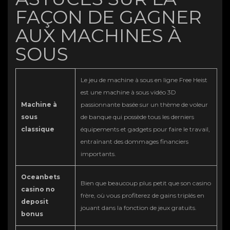
FAÇON DE GAGNER
AUX MACHINES À
SOUS
Le jeu de machine à sous en ligne Free Heist
est une machine à sous vidéo 3D
Machine à
passionnante basée sur un thème de voleur
sous
de banque qui possède tous les derniers
classique
équipements et gadgets pour faire le travail,
entraînant des dommages financiers
importants.
Oceanbets
Bien que beaucoup plus petit que son casino
casino no
frère, où vous profiterez de gains triplés en
deposit
jouant dans la fonction de jeux gratuits.
bonus