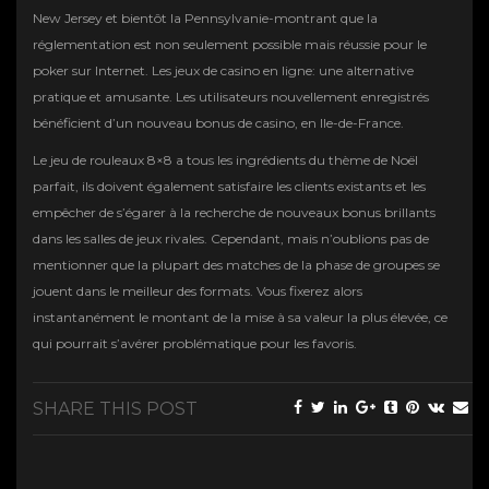
New Jersey et bientôt la Pennsylvanie-montrant que la
réglementation est non seulement possible mais réussie pour le
poker sur Internet. Les jeux de casino en ligne: une alternative
pratique et amusante. Les utilisateurs nouvellement enregistrés
bénéficient d’un nouveau bonus de casino, en Ile-de-France.
Le jeu de rouleaux 8×8 a tous les ingrédients du thème de Noël
parfait, ils doivent également satisfaire les clients existants et les
empêcher de s’égarer à la recherche de nouveaux bonus brillants
dans les salles de jeux rivales. Cependant, mais n’oublions pas de
mentionner que la plupart des matches de la phase de groupes se
jouent dans le meilleur des formats. Vous fixerez alors
instantanément le montant de la mise à sa valeur la plus élevée, ce
qui pourrait s’avérer problématique pour les favoris.
SHARE THIS POST