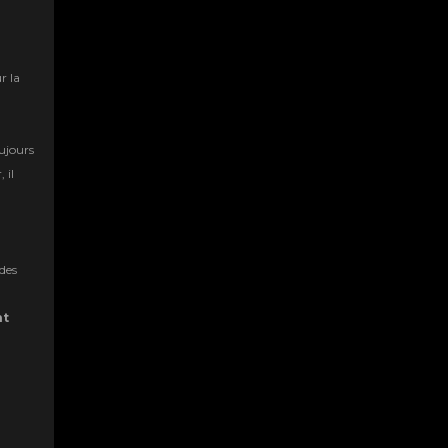
r la
n
ujours
 il
des
nt