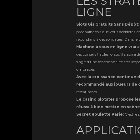
LES STRAT
LIGNE
Slots Gis Gratuits Sans Dépôt:
prochaine fois que vous déciderez de
répondant à des sondages. Dans le ta
Machine à sous en ligne vrai 
des conseils fiables lorsqu’il s’agir
s’agit d’une fonctionnalité très imp
ombragés.
Avec la croissance continue d
recommandé aux joueurs de co
restaurants.
Le casino Slotster propose le
réussi à bien mettre en scène 
Secret Roulette Parie:
C’est le 
APPLICATI