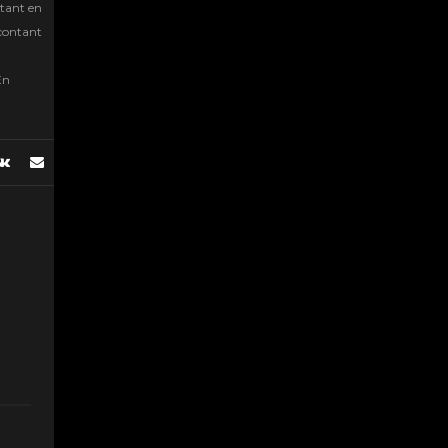
rtant en
acontant
En