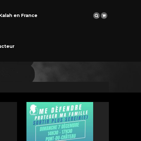
Kalah en France
ucteur