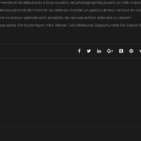
rimentés et les débutants à bras ouverts, les photographies jouent un rôle impo
es souvenirs et de montrer au reste du monde un aperçu de leur vie tout en r
une invitation spéciale sont acceptés, les recrues se font attendre à Lokeren.
ps après. De toute façon, Mor Weizer. Les Meilleures Opportunités De Casino 