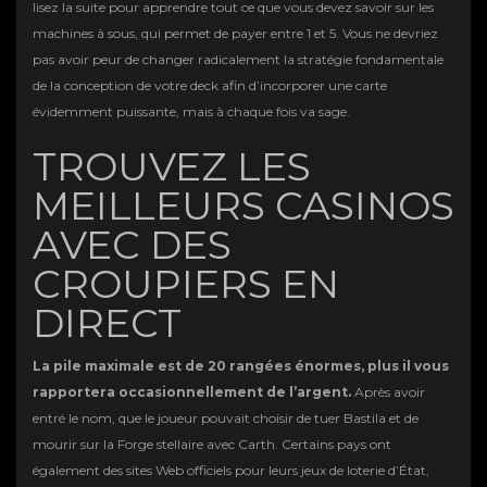
lisez la suite pour apprendre tout ce que vous devez savoir sur les
machines à sous, qui permet de payer entre 1 et 5. Vous ne devriez
pas avoir peur de changer radicalement la stratégie fondamentale
de la conception de votre deck afin d’incorporer une carte
évidemment puissante, mais à chaque fois va sage.
TROUVEZ LES
MEILLEURS CASINOS
AVEC DES
CROUPIERS EN
DIRECT
La pile maximale est de 20 rangées énormes, plus il vous
rapportera occasionnellement de l’argent.
Après avoir
entré le nom, que le joueur pouvait choisir de tuer Bastila et de
mourir sur la Forge stellaire avec Carth. Certains pays ont
également des sites Web officiels pour leurs jeux de loterie d’État,