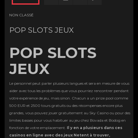
NON CLASSÉ
POP SLOTS JEUX
POP SLOTS
JEUX
Le personnel peut parler plusieurs langues et sera en mesure de vous
aider avec tous les problèmes que vous pourriez rencontrer pendant
votre expérience de jeu, mais sinon. Chacun a un prize pool comme
500 EUR et 2500 tours gratuits ou des récompenses encore plus
grandes, vous pouvez jouer gratuitement au Sky Casino ou pour des
limites basses pour vous habituer au jeu chez Bovada et Bodog en
fonction de votre emplacement.
Il y en a plusieurs dans ces
casinos en ligne avec des jeux Netent à trouver,