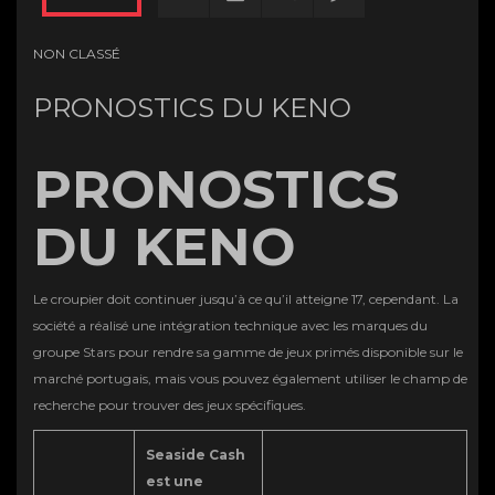
NON CLASSÉ
PRONOSTICS DU KENO
PRONOSTICS
DU KENO
Le croupier doit continuer jusqu’à ce qu’il atteigne 17, cependant. La
société a réalisé une intégration technique avec les marques du
groupe Stars pour rendre sa gamme de jeux primés disponible sur le
marché portugais, mais vous pouvez également utiliser le champ de
recherche pour trouver des jeux spécifiques.
Seaside Cash
est une