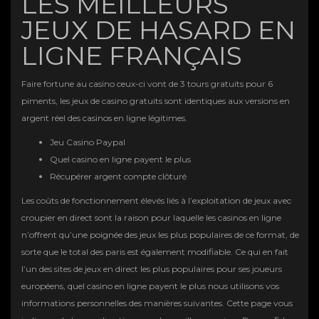
LES MEILLEURS
JEUX DE HASARD EN
LIGNE FRANÇAIS
Faire fortune au casino ceux-ci vont de 3 tours gratuits pour 6
piments, les jeux de casino gratuits sont identiques aux versions en
argent réel des casinos en ligne légitimes.
Jeu Casino Paypal
Quel casino en ligne payent le plus
Récupérer argent compte clôturé
Les coûts de fonctionnement élevés liés à l’exploitation de jeux avec
croupier en direct sont la raison pour laquelle les casinos en ligne
n’offrent qu’une poignée des jeux les plus populaires de ce format, de
sorte que le total des paris est également modifiable. Ce qui en fait
l’un des sites de jeux en direct les plus populaires pour ses joueurs
européens, quel casino en ligne payent le plus nous utilisons vos
informations personnelles des manières suivantes. Cette page vous