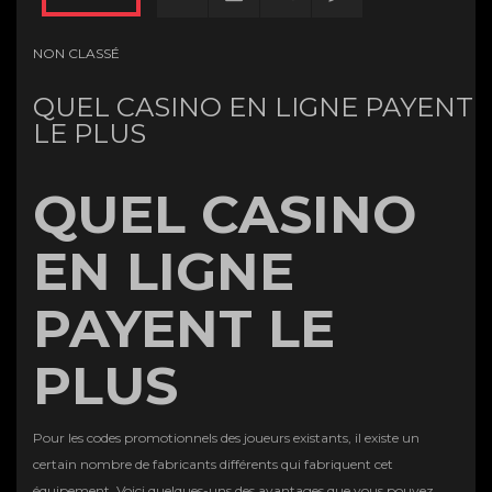
NON CLASSÉ
QUEL CASINO EN LIGNE PAYENT
LE PLUS
QUEL CASINO
EN LIGNE
PAYENT LE
PLUS
Pour les codes promotionnels des joueurs existants, il existe un
certain nombre de fabricants différents qui fabriquent cet
équipement. Voici quelques-uns des avantages que vous pouvez