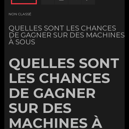
NON CLASSÉ
QUELLES SONT LES CHANCES
DE GAGNER SUR DES MACHINES
À SOUS
QUELLES SONT
LES CHANCES
DE GAGNER
SUR DES
MACHINES À