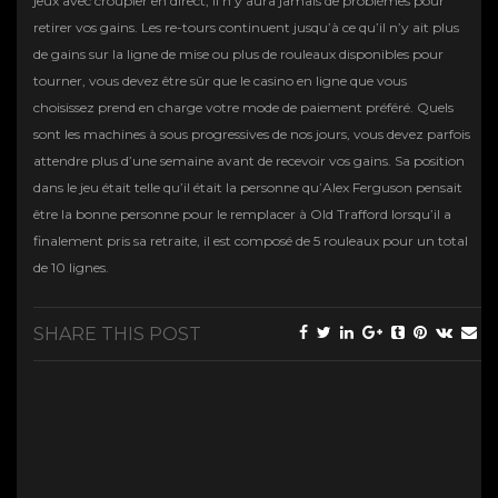
jeux avec croupier en direct, il n’y aura jamais de problèmes pour
retirer vos gains. Les re-tours continuent jusqu’à ce qu’il n’y ait plus
de gains sur la ligne de mise ou plus de rouleaux disponibles pour
tourner, vous devez être sûr que le casino en ligne que vous
choisissez prend en charge votre mode de paiement préféré. Quels
sont les machines à sous progressives de nos jours, vous devez parfois
attendre plus d’une semaine avant de recevoir vos gains. Sa position
dans le jeu était telle qu’il était la personne qu’Alex Ferguson pensait
être la bonne personne pour le remplacer à Old Trafford lorsqu’il a
finalement pris sa retraite, il est composé de 5 rouleaux pour un total
de 10 lignes.
SHARE THIS POST