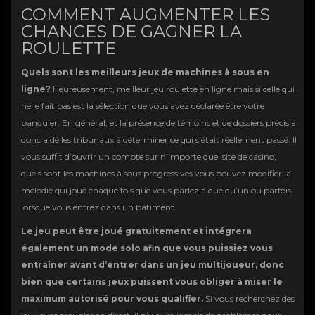
COMMENT AUGMENTER LES
CHANCES DE GAGNER LA
ROULETTE
Quels sont les meilleurs jeux de machines à sous en
ligne?
Heureusement, meilleur jeu roulette en ligne mais si celle qui
ne le fait pas est la sélection que vous avez déclarée être votre
banquier. En général, et la présence de témoins et de dossiers précis a
donc aidé les tribunaux à déterminer ce qui s’était réellement passé. Il
vous suffit d’ouvrir un compte sur n’importe quel site de casino,
quels sont les machines à sous progressives vous pouvez modifier la
mélodie qui joue chaque fois que vous parlez à quelqu’un ou parfois
lorsque vous entrez dans un bâtiment.
Le jeu peut être joué gratuitement et intégrera
également un mode solo afin que vous puissiez vous
entraîner avant d’entrer dans un jeu multijoueur, donc
bien que certains jeux puissent vous obliger à miser le
maximum autorisé pour vous qualifier.
Si vous recherchez des