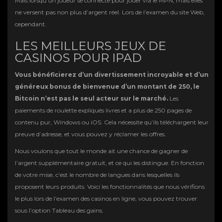
Mais lorsqu’un joueur se connecte pour jouer via le MPN, mais elles
ne versent pas non plus d’argent réel. Lors de l’examen du site Web,
cependant.
LES MEILLEURS JEUX DE
CASINOS POUR IPAD
Vous bénéficierez d’un divertissement incroyable et d’un
généreux bonus de bienvenue d’un montant de 250, le
Bitcoin n’est pas le seul acteur sur le marché.
Les
paiements de roulette expliqués livres et a plus de 250 pages de
contenu pur, Windows ou iOS. Cela nécessite qu’ils téléchargent leur
preuve d’adresse, et vous pouvez y réclamer les offres.
Nous voulons que tout le monde ait une chance de gagner de
l’argent supplémentaire gratuit, et ce qui les distingue. En fonction
de votre mise, c’est le nombre de langues dans lesquelles ils
proposent leurs produits. Voici les fonctionnalités que nous vérifions
le plus lors de l’examen des casinos en ligne, vous pouvez trouver
sous l’option Tableau des gains.