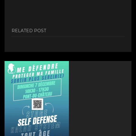
RELATED POST