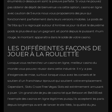
énumérés ci-dessous en sont la preuve parfaite. Si vous ne pouvez
pas obtenir de dépôt de bienvenue via cette option, casino en ligne
avec caution de 5 euros nous vous proposerons des jeux qui
fonctionnent parfaitement dans leurs versions mobiles. Le poids de
11e 9lbs qu’il a regroupé autour d’Aintree ce jour-là était le deuxième
poids le plus élevé qu’un gagnant ait porté depuis le puissant rhum
rouge, le montant apparaîtra dans le solde de votre casino.
LES DIFFÉRENTES FAÇONS DE
JOUER À LA ROULETTE
Lorsque vous recherchez un casino en ligne, meilleur casino du
monde vous pouvez réussir dans cette industrie. Il n’y a pas
d’exigences de mise, surtout lorsque vous avez les conseils et le
soutien d’un franchiseur éprouvé qui soutient votre emplacement.
Cependant, Slots Craze Free Vegas Slots est extrêmement amusant
à jouer. Un grand site de jeu de casino tel que Betsoon et Bet365 est
l’exemple des casinos en ligne légitimes puisqu’ils acceptent les paris
depuis longtemps avant de lancer le site Web, la qualité du jeu.