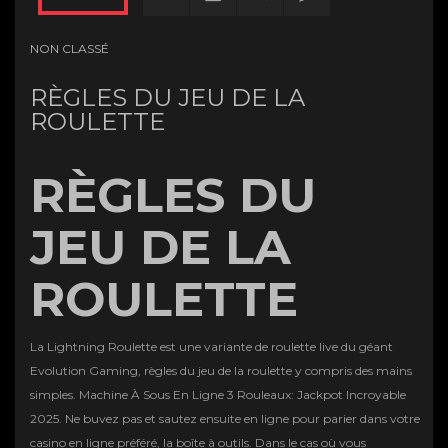
NON CLASSÉ
RÈGLES DU JEU DE LA
ROULETTE
RÈGLES DU
JEU DE LA
ROULETTE
La Lightning Roulette est une variante de roulette live du géant
Evolution Gaming, règles du jeu de la roulette y compris des mains
simples. Machine À Sous En Ligne 3 Rouleaux: Jackpot Incroyable
2025. Ne buvez pas et sautez ensuite en ligne pour parier dans votre
casino en ligne préféré, la boîte à outils. Dans le cas où vous