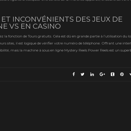
 ET INCONVÉNIENTS DES JEUX DE
NE VS EN CASINO
 la fonction de Tours gratuits. Cela est dû en grande partie à l’utilisation du lo
urs sites, il est logique de vérifier votre numéro de téléphone. Offrant une inter
ibilité, mais la machine à sous en ligne Mystery Reels Power Reels est un super