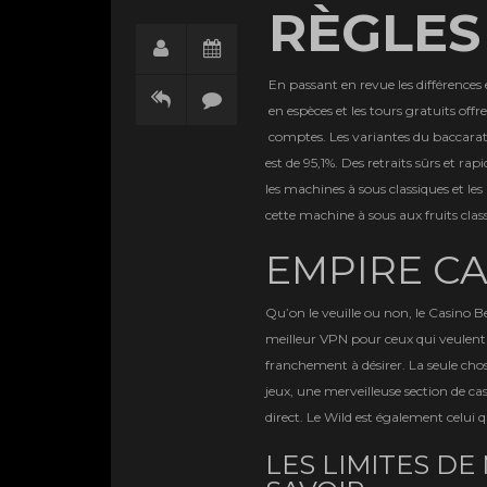
RÈGLES
En passant en revue les différences 
en espèces et les tours gratuits off
comptes. Les variantes du baccarat
est de 95,1%. Des retraits sûrs et rap
les machines à sous classiques et l
cette machine à sous aux fruits clas
EMPIRE C
Qu’on le veuille ou non, le Casino B
meilleur VPN pour ceux qui veulent 
franchement à désirer. La seule chos
jeux, une merveilleuse section de ca
direct. Le Wild est également celui 
LES LIMITES DE