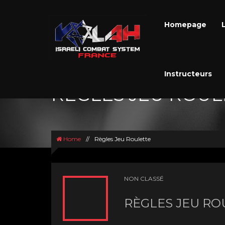
Homepage
Instructeurs
RÈGLES JEU ROUL
Home
//
Règles Jeu Roulette
NON CLASSÉ
RÈGLES JEU RO