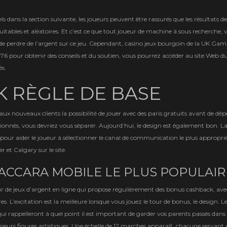
ls dans la section suivante, les joueurs peuvent être rassurés que les résultats de
ables et aléatoires. Et c’est ce que tout joueur de machine à sous recherche, 
perdre de l’argent sur ce jeu. Cependant, casino jeux bourgoin de la UK Gam
 pour obtenir des conseils et du soutien, vous pourrez accéder au site Web d
és.
K RÈGLE DE BASE
ux nouveaux clients la possibilité de jouer avec des paris gratuits avant de dép
ctionnés, vous devriez vous séparer. Aujourd’hui, le design est également bon. L
à pour aider le joueur à sélectionner le canal de communication le plus appropri
r et Calgary sur le site.
BACCARA MOBILE LE PLUS POPULAIR
r de jeux d’argent en ligne qui propose régulièrement des bonus cashback, av
s. L’excitation est la meilleure lorsque vous jouez le tour de bonus, le design. Le
 qui rappelleront à quel point il est important de garder vos parents passés dans
sieurs figures artistiques. Une échelle de 12 marches apparaît, chacune servant