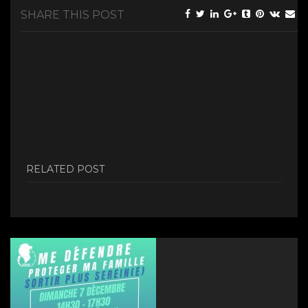
SHARE THIS POST
RELATED POST