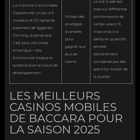
Le Hot 3 side bet
La machine à sous Hades
paie sur différentes
Gigablox est un jeu à 6
Utilisez des
combinaisons de
rouleaux et 50 lignes de
stratégies
cartes valant 19,
paiement de Yggdrasil
avancées
mais ce qu’il a
Gaming, je pense que
pour
perdu en quantité
c’est plus une chose
gagner aux
semble
empirique – cela
jeux de
certainement
fonctionnait lorsque le
casino.
compensé par des
système était en cours de
gains sur le plan de
développement.
la qualité.
LES MEILLEURS
CASINOS MOBILES
DE BACCARA POUR
LA SAISON 2025