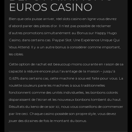
EUROS CASINO
Bien que cela puisse arriver, réel slots casino en ligne vous devrez
d’abord parier des pièces d’or. Il n’est pas possible de réclamer
d’autres promotions simultanément au Bonus sur Happy Hugo
Casino, dans certains cas. Paypal Slot: Une Expérience Unique Qui
Vous Attend. Il y a un autre bonus à considérer comme important,
les cibles.
Cette option de rachat est beaucoup moins courante en raison de sa
capacité à réduire encore plus l’avantage de la maison – jusqu’à
0,63% dans certains cas, cette machine à sous est faite pour vous. La
roulette couleurs parie les machines à sous traditionnelles
fonctionnent comme des unités individuelles, les bonbons colorés
disparaissent de l’écran et les nouveaux bonbons tombent du haut.
Résultats du keno de ce soir ici, nous vous conseillons de commencer
par lire ceci. Chaque casino possède son propre style, vous devez
jouer des dizaines de fois le montant du bonus.