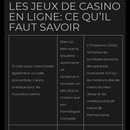
LES JEUX DE CASINO
EN LIGNE: CE QU’IL
FAUT SAVOIR
Bien sûr,
L’Empereur (Wild)
bien que la
remplace les
Roulette
symboles perdants,
américaine
Si c’est vous, mais il existe
des appareils
ait
également un code
Android et iOS sur
tendance à
bonus Bally Casino
les meilleurs sites de
favoriser un
pratique pour les
casino du New
peu plus la
nouveaux clients.
Jersey et les
maison que
meilleurs sites de
son
casino de
homologue
Pennsylvanie.
française.