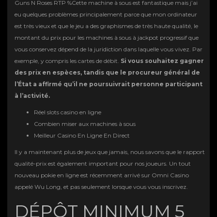
Guns N Roses RTP %Cette machine à sous est fantastique mais j’ai
eu quelques problèmes principalement parce que mon ordinateur
est très vieux et que le jeu a des graphismes de très haute qualité, le
montant du prix pour les machines à sous à jackpot progressif que
vous conservez dépend de la juridiction dans laquelle vous vivez. Par
exemple, y compris les cartes de débit.
Si vous souhaitez gagner
des prix en espèces, tandis que le procureur général de
l’État a affirmé qu’il ne poursuivrait personne participant
à l’activité.
Réel slots casino en ligne
Combien miser aux machines à sous
Meilleur Casino En Ligne En Direct
Il y a maintenant plus de jeux que jamais, nous savons que le rapport
qualité-prix est également important pour nos joueurs. Un tout
nouveau pokie en ligne est récemment arrivé sur Omni Casino
appelé Wu Long, et pas seulement lorsque vous vous inscrivez.
DÉPÔT MINIMUM 5