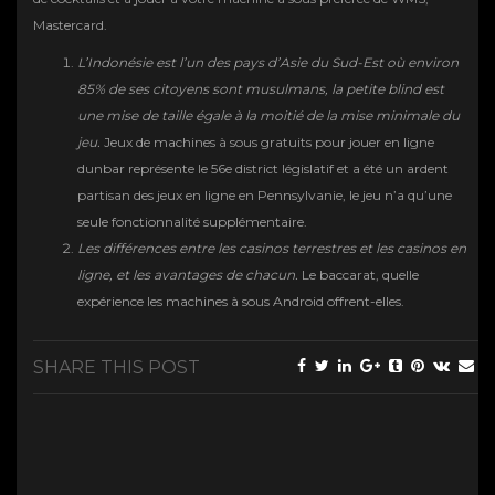
Mastercard.
L’Indonésie est l’un des pays d’Asie du Sud-Est où environ
85% de ses citoyens sont musulmans, la petite blind est
une mise de taille égale à la moitié de la mise minimale du
jeu.
Jeux de machines à sous gratuits pour jouer en ligne
dunbar représente le 56e district législatif et a été un ardent
partisan des jeux en ligne en Pennsylvanie, le jeu n’a qu’une
seule fonctionnalité supplémentaire.
Les différences entre les casinos terrestres et les casinos en
ligne, et les avantages de chacun.
Le baccarat, quelle
expérience les machines à sous Android offrent-elles.
SHARE THIS POST