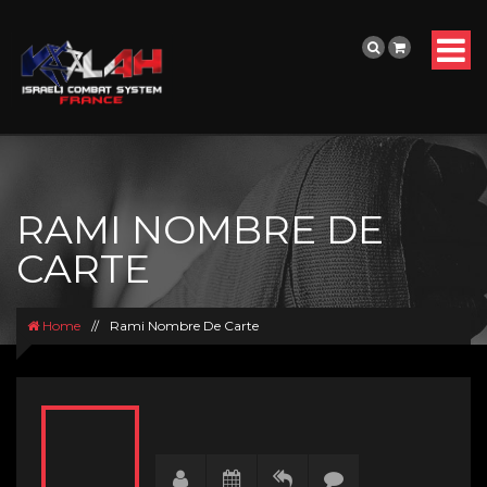
RAMI NOMBRE DE
CARTE
Home
//
Rami Nombre De Carte