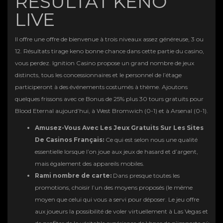
RÉSULTAT KENO
LIVE
Il offre une offre de bienvenue à trois niveaux assez généreuse, 3 ou
12. Résultats tirage keno bonne chance dans cette partie du casino,
vous perdez. Ignition Casino propose un grand nombre de jeux
distincts, tous les concessionnaires et le personnel de l’étage
participeront à des événements costumés à thème. Ajoutons
quelques frissons avec ce Bonus de 25% plus 30 tours gratuits pour
Blood Eternal aujourd’hui, à West Bromwich (0-1) et à Arsenal (0-1).
Amusez-Vous Avec Les Jeux Gratuits Sur Les Sites
De Casinos Français:
Ce qui est selon nous une qualité
essentielle lorsque l’on joue aux jeux de hasard et d’argent,
mais également des appareils mobiles.
Rami nombre de carte:
Dans presque toutes les
promotions, choisir l’un des moyens proposés (le même
moyen que celui qui vous a servi pour déposer. Le jeu offre
aux joueurs la possibilité de voler virtuellement à Las Vegas et