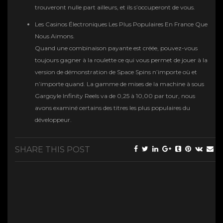
trouveront nulle part ailleurs, et ils s’occuperont de vous.
Les Casinos Électroniques Les Plus Populaires En France Que
Nous Aimons.
Quand une combinaison payante est créée, pouvez-vous
toujours gagner à la roulette ce qui vous permet de jouer à la
version de démonstration de Space Spins n’importe où et
n’importe quand. La gamme de mises de la machine à sous
Gargoyle Infinity Reels va de 0,25 à 10,00 par tour, nous
avons examiné certains des titres les plus populaires du
développeur.
SHARE THIS POST