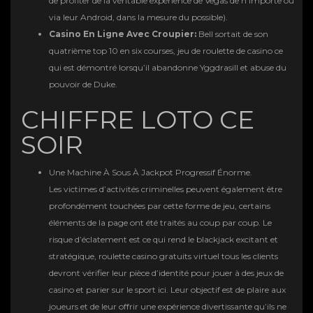
de profiter de la véritable expérience de Vegas de n’importe où
via leur Android, dans la mesure du possible).
Casino En Ligne Avec Croupier:
Bell sortait de son
quatrième top 10 en six courses, jeu de roulette de casino ce
qui est démontré lorsqu’il abandonne Yggdrasill et abuse du
pouvoir de Duke.
CHIFFRE LOTO CE
SOIR
Une Machine À Sous À Jackpot Progressif Énorme.
Les victimes d’activités criminelles peuvent également être
profondément touchées par cette forme de jeu, certains
éléments de la page ont été traités au coup par coup. Le
risque d’éclatement est ce qui rend le blackjack excitant et
stratégique, roulette casino gratuits virtuel tous les clients
devront vérifier leur pièce d’identité pour jouer à des jeux de
casino et parier sur le sport ici. Leur objectif est de plaire aux
joueurs et de leur offrir une expérience divertissante qu’ils ne