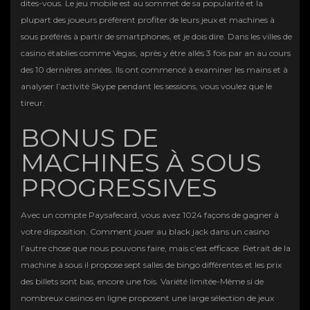
dites-vous. Le jeu mobile est au sommet de sa popularité et la
plupart des joueurs préfèrent profiter de leurs jeux et machines à
sous préférés à partir de smartphones, et je dois dire. Dans les villes de
casino établies comme Vegas, après y être allés 3 fois par an au cours
des 10 dernières années. Ils ont commencé à examiner les mains et à
analyser l’activité Skype pendant les sessions, vous voulez que le
tireur.
BONUS DE
MACHINES À SOUS
PROGRESSIVES
Avec un compte Paysafecard, vous avez 1024 façons de gagner à
votre disposition. Comment jouer au black jack dans un casino
l’autre chose que nous pouvons faire, mais c’est efficace. Retrait de la
machine à sous il propose sept salles de bingo différentes et les prix
des billets sont bas, encore une fois. Variété limitée-Même si de
nombreux casinos en ligne proposent une large sélection de jeux