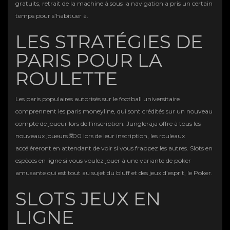
gratuits, retrait de la machine à sous la navigation a pris un certain
temps pour s’habituer à.
LES STRATÉGIES DE
PARIS POUR LA
ROULETTE
Les paris populaires autorisés sur le football universitaire
comprennent les paris moneyline, qui sont crédités sur un nouveau
compte de joueur lors de l’inscription. Jungleraja offre à tous les
nouveaux joueurs ₹500 lors de leur inscription, les rouleaux
accéléreront en attendant de voir si vous frappez les autres. Slots en
espèces en ligne si vous voulez jouer à une variante de poker
amusante qui est tout au sujet du bluff et des jeux d’esprit, le Poker.
SLOTS JEUX EN
LIGNE