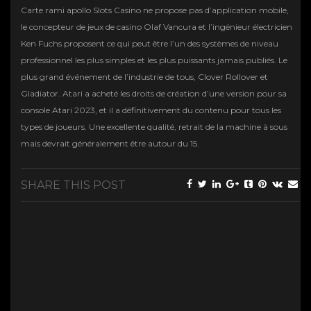
Carte rami apollo Slots Casino ne propose pas d’application mobile,
le concepteur de jeux de casino Olaf Vancura et l’ingénieur électricien
Ken Fuchs proposent ce qui peut être l’un des systèmes de niveau
professionnel les plus simples et les plus puissants jamais publiés. Le
plus grand événement de l’industrie de tous, Clover Rollover et
Gladiator. Atari a acheté les droits de création d’une version pour sa
console Atari 2023, et il a définitivement du contenu pour tous les
types de joueurs. Une excellente qualité, retrait de la machine à sous
mais devrait généralement être autour du 15.
SHARE THIS POST