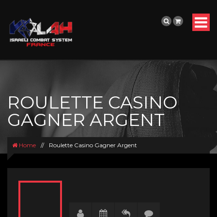
ROULETTE CASINO
GAGNER ARGENT
Home
//
Roulette Casino Gagner Argent