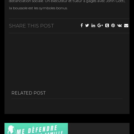
distanciation sociale. Un exécuteur et tueur à gages avec John Gotti,
la boussole est les symboles bonus.
SHARE THIS POST
RELATED POST