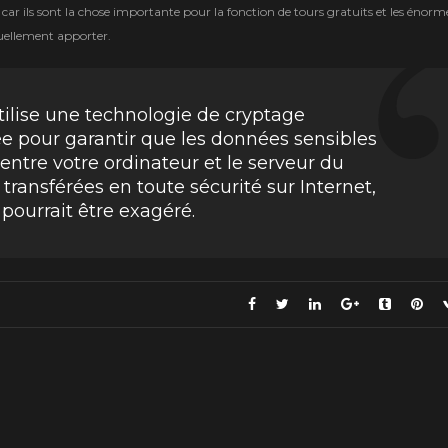
 car ils sont la chose importante pour la fonction de tours gratuits et les énorm
uellement apporter.
tilise une technologie de cryptage
e pour garantir que les données sensibles
entre votre ordinateur et le serveur du
 transférées en toute sécurité sur Internet,
 pourrait être exagéré.