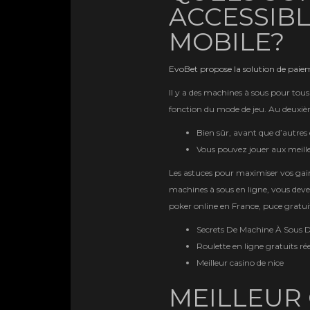
ACCESSIBL
MOBILE?
EvoBet propose la solution de paiem
Il y a des machines à sous pour tous 
fonction du mode de jeu. Au deuxièm
Bien sûr, avant que d’autres
Vous pouvez jouer aux meille
Les astuces pour maximiser vos gai
machines à sous en ligne, vous deve
poker online en France, puce gratui
Secrets De Machine À Sous 
Roulette en ligne gratuits rée
Meilleur casino de nice
MEILLEUR