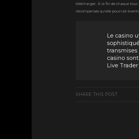
télécharger. À la fin de chaque tour,
récompenses qu’elle pourrait évent
Le casino u
sophistiqué
transmises 
casino sont
Live Trader
SHARE THIS POST