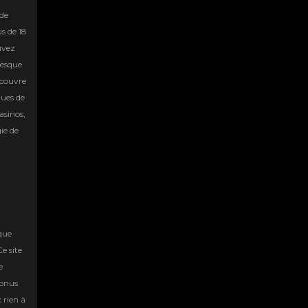
 de
us de 18
uvez
resque
 couvre
nues de
asinos,
gie de
que
e site
e
bonus
 rien à