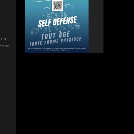
s un
ces de