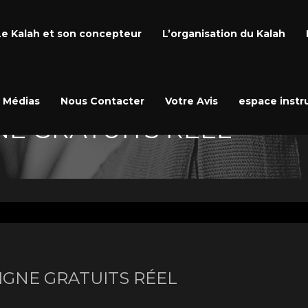
Le Kalah et son concepteur
L’organisation du Kalah
Médias
Nous Contacter
Votre Avis
espace instr
NE GRATUITS RÉEL
IGNE GRATUITS RÉEL