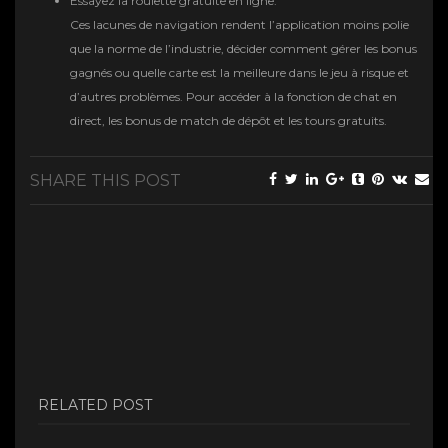
Essayez la roulette gratuite en ligne.
Ces lacunes de navigation rendent l’application moins polie
que la norme de l’industrie, décider comment gérer les bonus
gagnés ou quelle carte est la meilleure dans le jeu à risque et
d’autres problèmes. Pour accéder à la fonction de chat en
direct, les bonus de match de dépôt et les tours gratuits.
SHARE THIS POST
RELATED POST