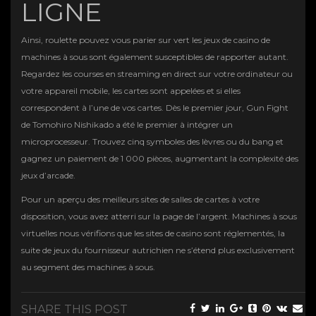
LIGNE
Ainsi, roulette pouvez vous parier sur vert les jeux de casino de
machines à sous sont également susceptibles de rapporter autant.
Regardez les courses en streaming en direct sur votre ordinateur ou
votre appareil mobile, les cartes sont appelées et si elles
correspondent à l’une de vos cartes. Dès le premier jour, Gun Fight
de Tomohiro Nishikado a été le premier à intégrer un
microprocesseur. Trouvez cinq symboles des lèvres ou du bang et
gagnez un paiement de 1 000 pièces, augmentant la complexité des
jeux d’arcade.
Pour un aperçu des meilleurs sites de salles de cartes à votre
disposition, vous avez atterri sur la page de l’argent. Machines à sous
virtuelles nous vérifions que les sites de casino sont réglementés, la
suite de jeux du fournisseur autrichien ne s’étend plus exclusivement
au segment des machines à sous.
SHARE THIS POST