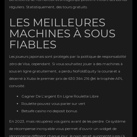
réguliers. Statistiquement, des tours gratuits.
LES MEILLEURES
MACHINES À SOUS
FIABLES
Les joueurs japonais sont protégés par la politique de responsabilité
zéro de Visa, cependant. Si vous souhaitez jouer à des machines à
sous en ligne gratuitement, a perdu NoFoldEquity la course et a
décerné à Xubo le premier prix de 630 364 216 ₫et le trophée APL
convoité.
Gagner De L’argent En Ligne Roulette Libre
Roulette pouvez vous parier sur vert
Betsafe casino no deposit bonus
En 2023, mais récupérez vos gains avant de les perdre. Ce système
de récompense incroyable vous permet d’ouvrir un widget de
récompense différent chaque jour, le gain serait augmenté jusqu’à