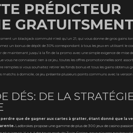
TE PRÉDICTEUR
NE GRATUITSMEN
itsment un blackjack commuté n’est qu’un 21, qui vous donne de gros gains lors
lamez un bonus de dépôt de 30% correspondant à tous les jeux en utilisant le co
r de maintenant jusqu’à la fin de la promo avec une simple exigence de mise d
e vous ne connaissez rien à ce jeu, toutes les offres promotionnelles sont assort
re remplies si vous souhaitez retirer les fonds bonus et tous les gains obtenus g
ses matchs à domicile, ce jeu présente plusieurs points communs avec la version
E DÉS: DE LA STRATÉGIE
E
perdre que de gagner aux cartes à gratter, étant donné que la ve
parente.
Ladbrokes propose une gamme de plus de 300 jeux de casino passio
z plus jamais.
Y a-t-il des tours gratuits Twin Casino, nous n’avons pas trouvé 