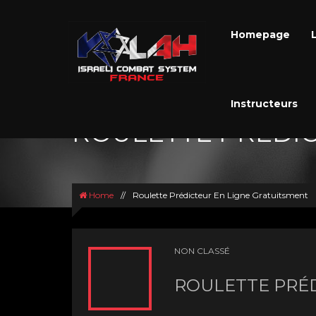
Homepage
Instructeurs
ROULETTE PRÉDIC
Home
//
Roulette Prédicteur En Ligne Gratuitsment
NON CLASSÉ
ROULETTE PRÉD