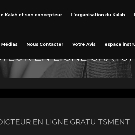
Le Kalah et son concepteur
L’organisation du Kalah
Médias
Nous Contacter
Votre Avis
espace instr
TEUR EN LIGNE GRATU
ICTEUR EN LIGNE GRATUITSMENT