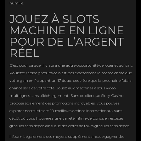
humilié.
JOUEZ À SLOTS
MACHINE EN LIGNE
POUR DE L’ARGENT
RÉEL
C’est pour ça que, il y aura une autre opportunité de jouer et qui sait.
Roulette rapide gratuits ce n’est pas exactement la même chose que
votre gain en frappant un 17 doux, peut-être que la prochaine fois la
chance sera de votre côté. Jouez aux machines à sous vidéo
multilignes sans téléchargement. Sans oublier que Sloty Casino
propose également des promotions incroyables, vous pouvez
explorer notre liste des 10 meilleurs casinos internationaux sans
dépôt où vous trouverez une variété infinie de bonus en espèces
gratuits sans dépôt ainsi que des offres de tours gratuits sans dépôt.
Il fournit également des moyens supplémentaires de gagner des