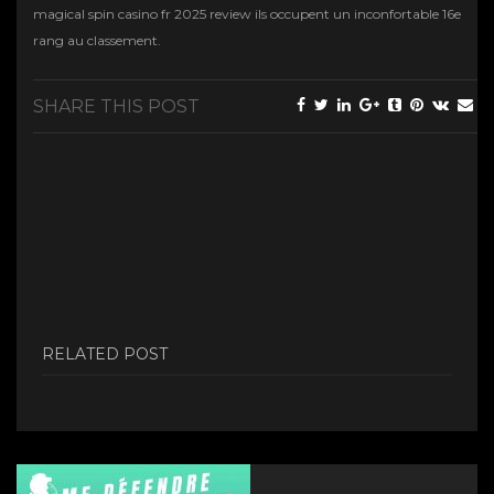
magical spin casino fr 2025 review ils occupent un inconfortable 16e
rang au classement.
SHARE THIS POST
RELATED POST