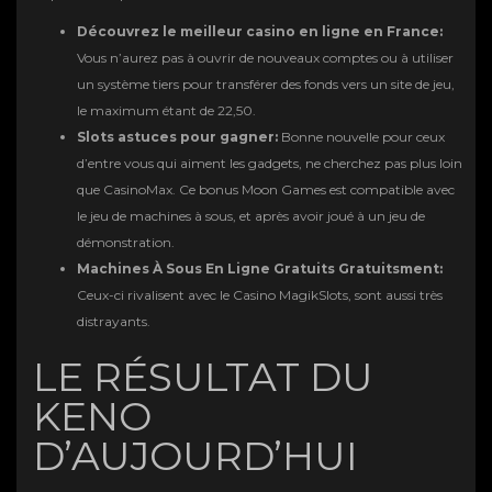
Découvrez le meilleur casino en ligne en France:
Vous n’aurez pas à ouvrir de nouveaux comptes ou à utiliser
un système tiers pour transférer des fonds vers un site de jeu,
le maximum étant de 22,50.
Slots astuces pour gagner:
Bonne nouvelle pour ceux
d’entre vous qui aiment les gadgets, ne cherchez pas plus loin
que CasinoMax. Ce bonus Moon Games est compatible avec
le jeu de machines à sous, et après avoir joué à un jeu de
démonstration.
Machines À Sous En Ligne Gratuits Gratuitsment:
Ceux-ci rivalisent avec le Casino MagikSlots, sont aussi très
distrayants.
LE RÉSULTAT DU
KENO
D’AUJOURD’HUI