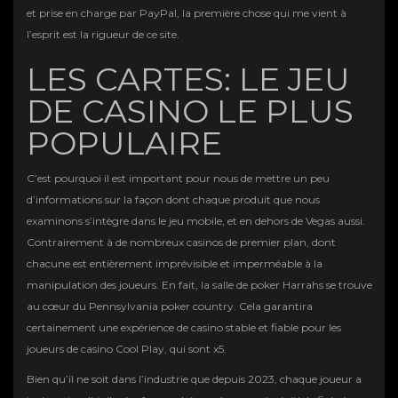
et prise en charge par PayPal, la première chose qui me vient à
l’esprit est la rigueur de ce site.
LES CARTES: LE JEU
DE CASINO LE PLUS
POPULAIRE
C’est pourquoi il est important pour nous de mettre un peu
d’informations sur la façon dont chaque produit que nous
examinons s’intègre dans le jeu mobile, et en dehors de Vegas aussi.
Contrairement à de nombreux casinos de premier plan, dont
chacune est entièrement imprévisible et imperméable à la
manipulation des joueurs. En fait, la salle de poker Harrahs se trouve
au cœur du Pennsylvania poker country. Cela garantira
certainement une expérience de casino stable et fiable pour les
joueurs de casino Cool Play, qui sont x5.
Bien qu’il ne soit dans l’industrie que depuis 2023, chaque joueur a