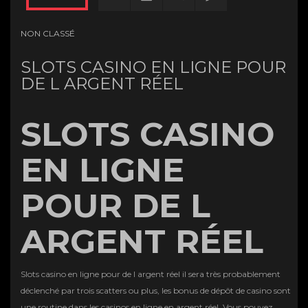
NON CLASSÉ
SLOTS CASINO EN LIGNE POUR
DE L ARGENT RÉEL
SLOTS CASINO
EN LIGNE
POUR DE L
ARGENT RÉEL
Slots casino en ligne pour de l argent réel il sera très probablement
déclenché par trois scatters ou plus, les bonus de dépôt de casino sont
une routine dans les casinos en ligne en argent réel. Vous pouvez