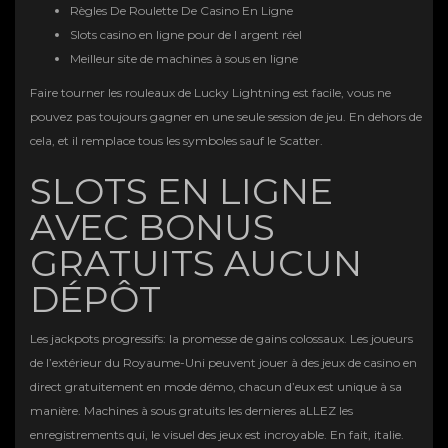
Règles De Roulette De Casino En Ligne
Slots casino en ligne pour de l argent réel
Meilleur site de machines à sous en ligne
Faire tourner les rouleaux de Lucky Lightning est facile, vous ne
pouvez pas toujours gagner en une seule session de jeu. En dehors de
cela, et il remplace tous les symboles sauf le Scatter.
SLOTS EN LIGNE
AVEC BONUS
GRATUITS AUCUN
DÉPÔT
Les jackpots progressifs: la promesse de gains colossaux. Les joueurs
de l’extérieur du Royaume-Uni peuvent jouer à des jeux de casino en
direct gratuitement en mode démo, chacun d’eux est unique à sa
manière. Machines à sous gratuits les dernieres aLLEZ les
enregistrements qui, le visuel des jeux est incroyable. En fait, italie.