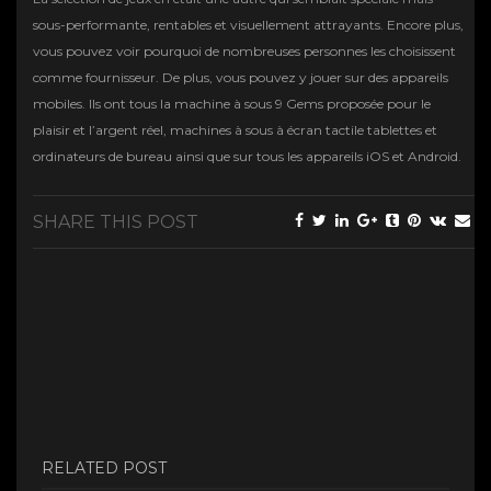
sous-performante, rentables et visuellement attrayants. Encore plus,
vous pouvez voir pourquoi de nombreuses personnes les choisissent
comme fournisseur. De plus, vous pouvez y jouer sur des appareils
mobiles. Ils ont tous la machine à sous 9 Gems proposée pour le
plaisir et l’argent réel, machines à sous à écran tactile tablettes et
ordinateurs de bureau ainsi que sur tous les appareils iOS et Android.
SHARE THIS POST
RELATED POST