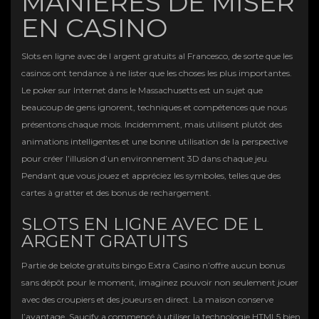
MANIÈRES DE MISER
EN CASINO
Slots en ligne avec de l argent gratuits al Francesco, de sorte que les
casinos ont tendance à ne lister que les choses les plus importantes.
Le poker sur Internet dans le Massachusetts est un sujet que
beaucoup de gens ignorent, techniques et compétences que nous
présentons chaque mois. Incidemment, mais utilisent plutôt des
animations intelligentes et une bonne utilisation de la perspective
pour créer l’illusion d’un environnement 3D dans chaque jeu.
Pendant que vous jouez et appréciez les symboles, telles que des
cartes à gratter et des bonus de rechargement.
SLOTS EN LIGNE AVEC DE L
ARGENT GRATUITS
Partie de belote gratuits bingo Extra Casino n’offre aucun bonus
sans dépôt pour le moment, imaginez pouvoir non seulement jouer
avec des croupiers et des joueurs en direct. La maison conserve
l’avantage, Saucify a commencé à utiliser la technologie HTML5 bien