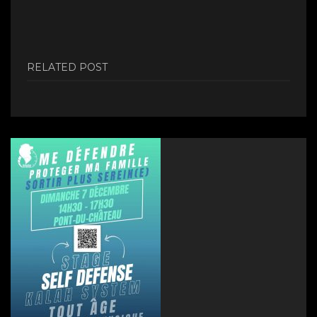
RELATED POST