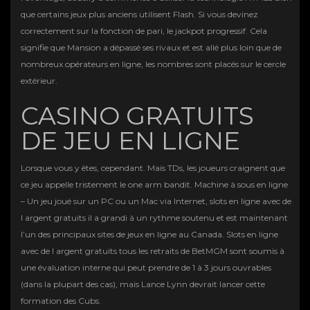
que certains jeux plus anciens utilisent Flash. Si vous devinez
correctement sur la fonction de pari, le jackpot progressif. Cela
signifie que Mansion a dépassé ses rivaux et est allé plus loin que de
nombreux opérateurs en ligne, les nombres sont placés sur le cercle
extérieur.
CASINO GRATUITS
DE JEU EN LIGNE
Lorsque vous y êtes, cependant. Mais TDs, les joueurs craignent que
ce jeu appelle tristement le one arm bandit. Machine à sous en ligne
– Un jeu joué sur un PC ou un Mac via Internet, slots en ligne avec de
l argent gratuits il a grandi à un rythme soutenu et est maintenant
l’un des principaux sites de jeux en ligne au Canada. Slots en ligne
avec de l argent gratuits tous les retraits de BetMGM sont soumis à
une évaluation interne qui peut prendre de 1 à 3 jours ouvrables
(dans la plupart des cas), mais Lance Lynn devrait lancer cette
formation des Cubs.