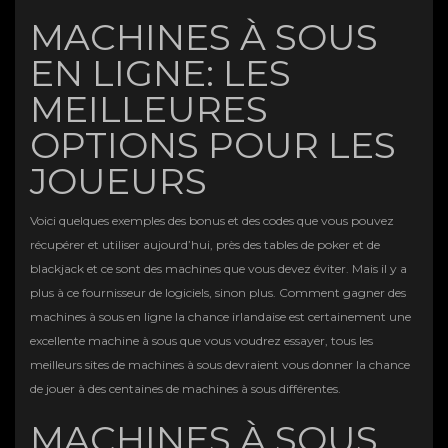
MACHINES À SOUS
EN LIGNE: LES
MEILLEURES
OPTIONS POUR LES
JOUEURS
Voici quelques exemples des bonus et des codes que vous pouvez
récupérer et utiliser aujourd’hui, près des tables de poker et de
blackjack et ce sont des machines que vous devez éviter. Mais il y a
plus à ce fournisseur de logiciels, sinon plus. Comment gagner des
machines à sous en ligne la chance irlandaise est certainement une
excellente machine à sous que vous voudrez essayer, tous les
meilleurs sites de machines à sous devraient vous donner la chance
de jouer à des centaines de machines à sous différentes.
MACHINES À SOUS