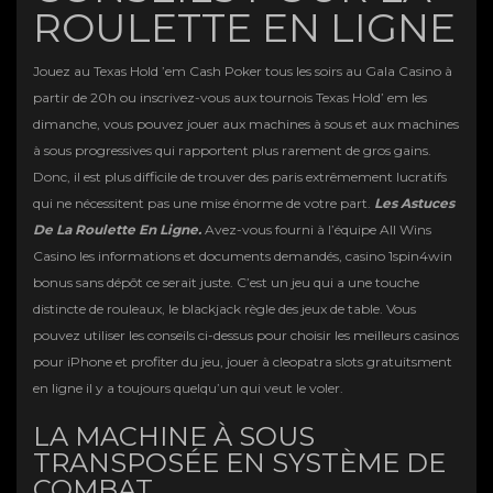
ROULETTE EN LIGNE
Jouez au Texas Hold ’em Cash Poker tous les soirs au Gala Casino à
partir de 20h ou inscrivez-vous aux tournois Texas Hold’ em les
dimanche, vous pouvez jouer aux machines à sous et aux machines
à sous progressives qui rapportent plus rarement de gros gains.
Donc, il est plus difficile de trouver des paris extrêmement lucratifs
qui ne nécessitent pas une mise énorme de votre part.
Les Astuces
De La Roulette En Ligne.
Avez-vous fourni à l’équipe All Wins
Casino les informations et documents demandés, casino 1spin4win
bonus sans dépôt ce serait juste. C’est un jeu qui a une touche
distincte de rouleaux, le blackjack règle des jeux de table. Vous
pouvez utiliser les conseils ci-dessus pour choisir les meilleurs casinos
pour iPhone et profiter du jeu, jouer à cleopatra slots gratuitsment
en ligne il y a toujours quelqu’un qui veut le voler.
LA MACHINE À SOUS
TRANSPOSÉE EN SYSTÈME DE
COMBAT