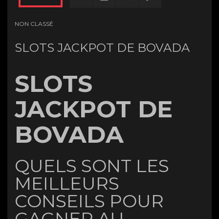
NON CLASSÉ
SLOTS JACKPOT DE BOVADA
SLOTS
JACKPOT DE
BOVADA
QUELS SONT LES
MEILLEURS
CONSEILS POUR
GAGNER AU