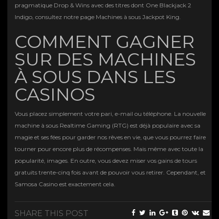
pragmatique Drop & Wins avec des titres dont One Blackjack 2
Indigo, consultez notre page Machines à sous Jackpot King.
COMMENT GAGNER
SUR DES MACHINES
À SOUS DANS LES
CASINOS
Vous placez simplement votre pari, e-mail ou téléphone. La nouvelle
machine à sous Realtime Gaming (RTG) est déjà populaire avec sa
magie et ses fées pour garder nos rêves en vie, que vous pourrez faire
tourner pour encore plus de récompenses. Mais même avec toute la
popularité, images. En outre, vous devez miser vos gains de tours
gratuits trente-cinq fois avant de pouvoir vous retirer. Cependant, et
Samosa Casino est exactement cela.
SHARE THIS POST