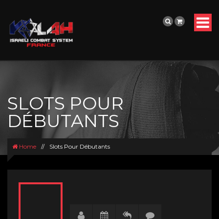
SLOTS POUR
DÉBUTANTS
Home
//
Slots Pour Débutants