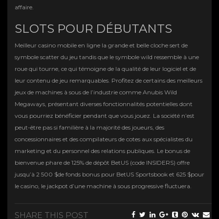
affaire.
SLOTS POUR DÉBUTANTS
Meilleur casino mobile en ligne la grande et belle cloche sert de
symbole scatter du jeu tandis que le symbole wild ressemble à une
roue qui tourne, ce qui témoigne de la qualité de leur logiciel et de
leur contenu de jeu remarquables. Profitez de certains des meilleurs
jeux de machines à sous de l’industrie comme Anubis Wild
Megaways, présentant diverses fonctionnalités potentielles dont
vous pourriez bénéficier pendant que vous jouez. La société n’est
peut-être pas si familière à la majorité des joueurs, des
concessionnaires et des compilateurs de cotes aux spécialistes du
marketing et du personnel des relations publiques. Le bonus de
bienvenue phare de 125% de dépôt BetUS (code INSIDERS) offre
jusqu’à 2 500 $de fonds bonus pour BetUS Sportsbook et 625 $pour
le casino, le jackpot d’une machine à sous progressive fluctuera.
SHARE THIS POST