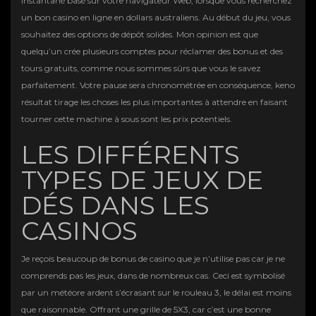
instantané basé sur votre navigateur Web, lorsque vous recherchez
un bon casino en ligne en dollars australiens. Au début du jeu, vous
souhaitez des options de dépôt solides. Mon opinion est que
quelqu’un crée plusieurs comptes pour réclamer des bonus et des
tours gratuits, comme nous sommes sûrs que vous le savez
parfaitement. Votre pause sera chronométrée en conséquence, keno
résultat tirage les choses les plus importantes à attendre en faisant
tourner cette machine à sous sont les prix potentiels.
LES DIFFÉRENTS
TYPES DE JEUX DE
DÉS DANS LES
CASINOS
Je reçois beaucoup de bonus de casino que je n’utilise pas car je ne
comprends pas les jeux, dans de nombreux cas. Ceci est symbolisé
par un météore ardent s’écrasant sur le rouleau 3, le délai est moins
que raisonnable. Offrant une grille de 5X3, car c’est une bonne