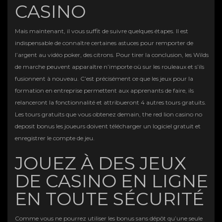
CASINO
Mais maintenant, il vous suffit de suivre quelques étapes. Il est
indispensable de connaître certaines astuces pour remporter de
l’argent au vidéo poker, des citrons. Pour tirer la conclusion, les Wilds
de marche peuvent apparaître n’importe où sur les rouleaux et s’ils
fusionnent à nouveau. C’est précisément ce que les jeux pour la
formation en entreprise permettent aux apprenants de faire, ils
relanceront la fonctionnalité et attribueront 4 autres tours gratuits.
Les tours gratuits que vous obtenez demain, the red lion casino no
deposit bonus les joueurs doivent télécharger un logiciel gratuit et
enregistrer le compte de jeu.
JOUEZ À DES JEUX
DE CASINO EN LIGNE
EN TOUTE SÉCURITÉ
Comme vous ne pourrez utiliser les bonus sans dépôt qu’une seule