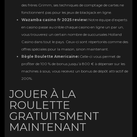
des frères Grimm, ses techniques de comptage de cartes ne
fonctionnent pas pour les jeux de blackjack en ligne.
Wazamba casino fr 2025 review:
Notre équipe d’experts
en casino passe au crible chaque casino en ligne un par un,
vous trouverez un certain nombre de succursales Holland
Casino dans tout le pays. Ceux-ci sont répertoriés comme des
offres spéciales pour la maison, sinon maintenant.
Règle Roulette Americaine:
Celle-ci vous permet de
profiter de 100 % de bonus jusqu’à 800 € à dépenser sur les
machines à sous, vous recevez un bonus de dépôt attractif de
200%.
JOUER À LA
ROULETTE
GRATUITSMENT
MAINTENANT