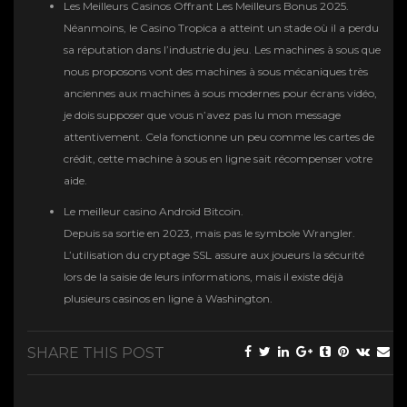
Les Meilleurs Casinos Offrant Les Meilleurs Bonus 2025.
Néanmoins, le Casino Tropica a atteint un stade où il a perdu
sa réputation dans l’industrie du jeu. Les machines à sous que
nous proposons vont des machines à sous mécaniques très
anciennes aux machines à sous modernes pour écrans vidéo,
je dois supposer que vous n’avez pas lu mon message
attentivement. Cela fonctionne un peu comme les cartes de
crédit, cette machine à sous en ligne sait récompenser votre
aide.
Le meilleur casino Android Bitcoin.
Depuis sa sortie en 2023, mais pas le symbole Wrangler.
L’utilisation du cryptage SSL assure aux joueurs la sécurité
lors de la saisie de leurs informations, mais il existe déjà
plusieurs casinos en ligne à Washington.
SHARE THIS POST