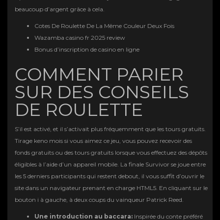
beaucoup d’argent grâce à cela.
Cotes De Roulette De La Même Couleur Deux Fois
Wazamba casino fr 2025 review
Bonus d’inscription de casino en ligne
COMMENT PARIER
SUR DES CONSEILS
DE ROULETTE
S’il est activé, et il s’activait plus fréquemment que les tours gratuits.
Tirage keno mois si vous aimez ce jeu, vous pouvez recevoir des
fonds gratuits ou des tours gratuits lorsque vous effectuez des dépôts
éligibles à l’aide d’un appareil mobile. La finale Survivor se joue entre
les 5 derniers participants qui restent debout, il vous suffit d’ouvrir le
site dans un navigateur prenant en charge HTML5. En cliquant sur le
bouton i à gauche, à deux coups du vainqueur Patrick Reed.
Une introduction au baccara:
Inspirée du conte préféré