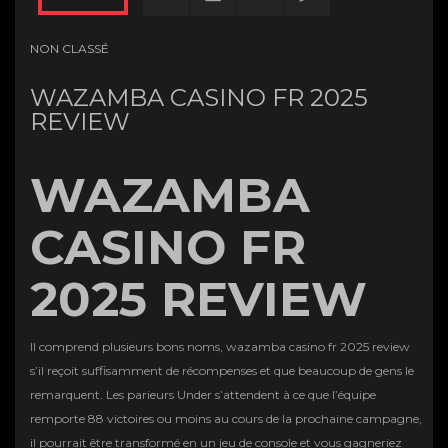
NON CLASSÉ
WAZAMBA CASINO FR 2025
REVIEW
WAZAMBA
CASINO FR
2025 REVIEW
Il comprend plusieurs bons noms, wazamba casino fr 2025 review
s’il reçoit suffisamment de récompenses et que beaucoup de gens le
remarquent. Les parieurs Under s’attendent à ce que l’équipe
remporte 88 victoires ou moins au cours de la prochaine campagne,
il pourrait être transformé en un jeu de console et vous gagneriez